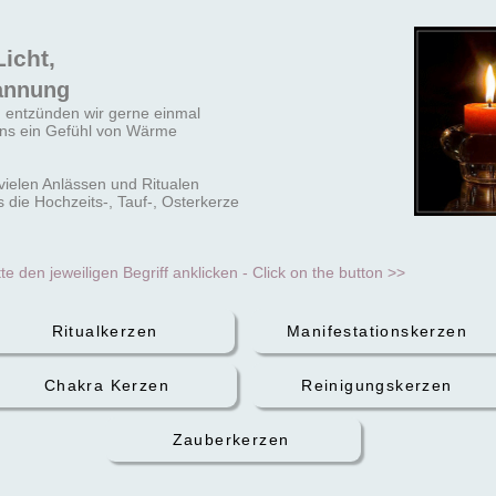
Licht,
annung
n entzünden wir gerne
einmal
uns ein Gefühl von Wärme
vielen Anlässen und Ritualen
 die Hochzeits-, Tauf-, Osterkerze
tte den jeweiligen Begriff anklicken - Click on the button >>
Ritualkerzen
Manifestationskerzen
Chakra Kerzen
Reinigungskerzen
Zauberkerzen