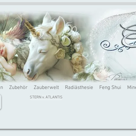
rn
Zubehör
Zauberwelt
Radiästhesie
Feng Shui
Min
STERN v. ATLANTIS