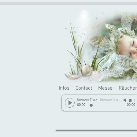
Infos
Contact
Messe
Räuche
Unknown Track
-
Unknown Artist
00:00
00:00