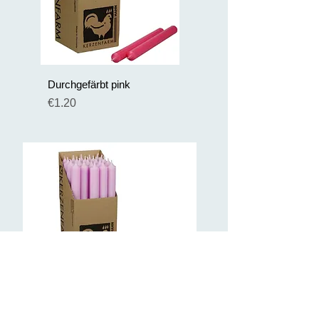
Durchgefärbt pink
Preis
€1.20
Durchgefärbt rosa
Preis