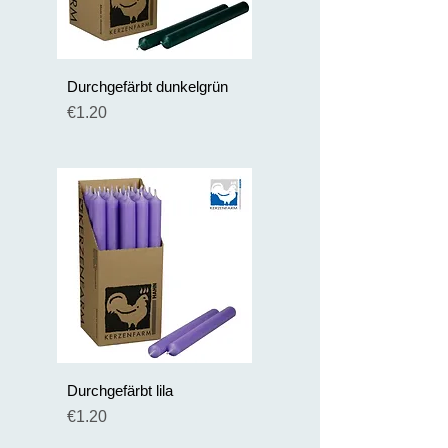
Durchgefärbt dunkelgrün
Preis
€1.20
Durchgefärbt lila
Preis
€1.20