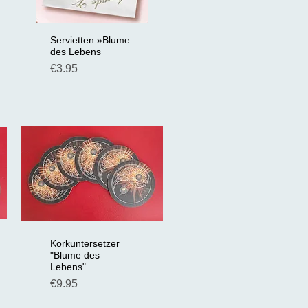
Servietten »Blume
Schnellansicht
des Lebens
Preis
€3.95
Korkuntersetzer
Schnellansicht
"Blume des
Lebens"
Preis
€9.95