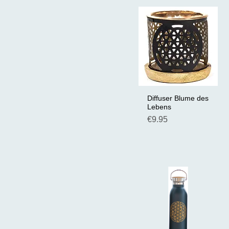
Diffuser Blume des
Schnellansicht
Lebens
Preis
€9.95