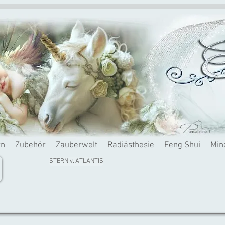
rn
Zubehör
Zauberwelt
Radiästhesie
Feng Shui
Min
STERN v. ATLANTIS