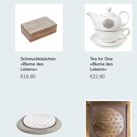
Schmuckkästchen
Tea for One
Schnellansicht
Schnellansicht
»Blume des
»Blume des
Lebens«
Lebens«
Preis
Preis
€18.90
€22.90