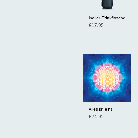
Isolier-Trinkflasche
Schnellansicht
Preis
€17.95
Alles ist eins
Schnellansicht
Preis
€24.95