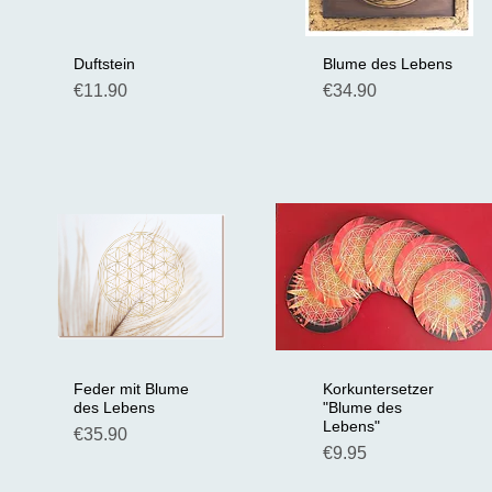
Duftstein
Blume des Lebens
Schnellansicht
Schnellansicht
Preis
Preis
€11.90
€34.90
Feder mit Blume
Korkuntersetzer
Schnellansicht
Schnellansicht
des Lebens
"Blume des
Lebens"
Preis
€35.90
Preis
€9.95