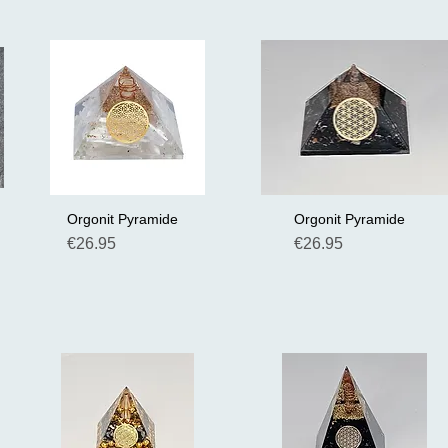
Orgonit Pyramide
Orgonit Pyramide
Schnellansicht
Schnellansicht
Preis
Preis
€26.95
€26.95