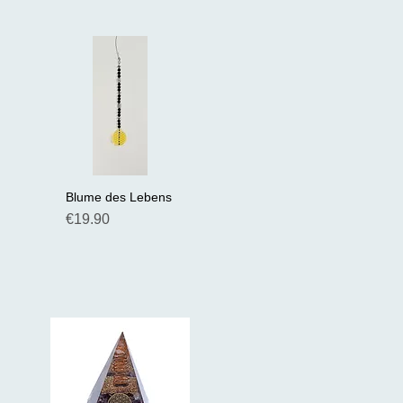
Blume des Lebens
Schnellansicht
Preis
€19.90