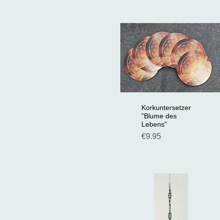
Korkuntersetzer
Schnellansicht
"Blume des
Lebens"
Preis
€9.95