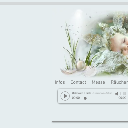
Infos
Contact
Messe
Räuche
Unknown Track
-
Unknown Artist
00:00
00:00