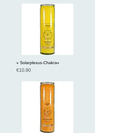
» Solarplexus-Chakra«
Preis
€10.90