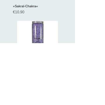
»Sakral-Chakra«
Preis
€10.90
» Kronen-Chakra«
Preis
€10.90