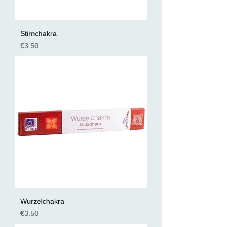
Stirnchakra
Preis
€3.50
Wurzelchakra
Preis
€3.50