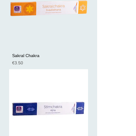
Sakral Chakra
Preis
€3.50