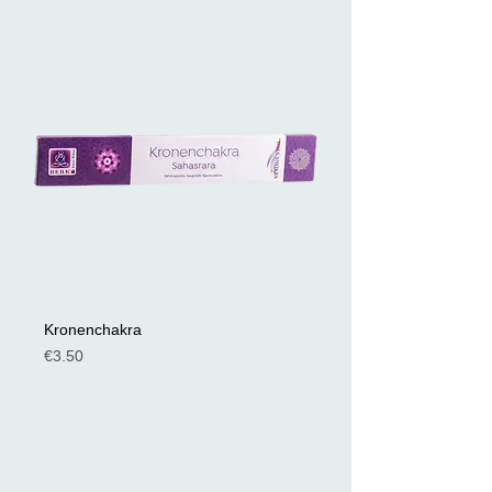
Kronenchakra
Preis
€3.50