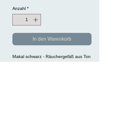
Anzahl
*
In den Warenkorb
Makal schwarz - Räuchergefäß aus Ton
ca. 13 cm Durchmesser
Handgemacht
Großzügiges Räuchergefäß zum
Räuchern mit Kohle
Mit Handgriff
Original aus Nepal
>> DATENSCHUTZ >>
TEL:
0049(0) 9497- 1880
EMAIL:
karinriel@gmx.de