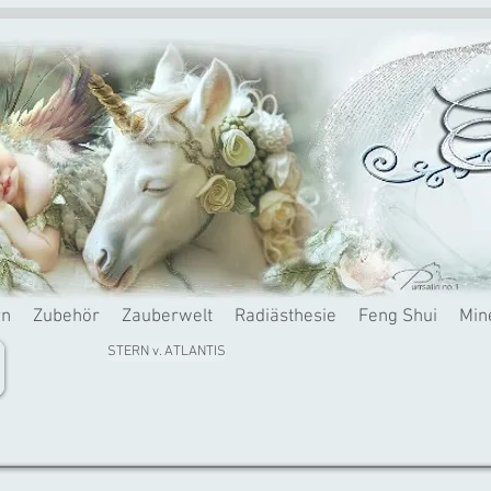
rn
Zubehör
Zauberwelt
Radiästhesie
Feng Shui
Min
STERN v. ATLANTIS