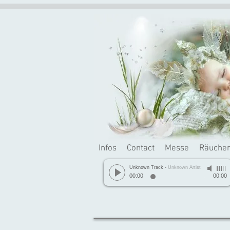
Infos
Contact
Messe
Räuche
Unknown Track
-
Unknown Artist
00:00
00:00