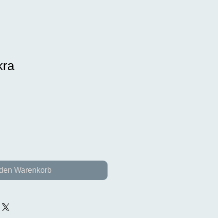
kra
 den Warenkorb