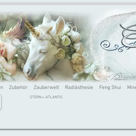
rn
Zubehör
Zauberwelt
Radiästhesie
Feng Shui
Min
STERN v. ATLANTIS