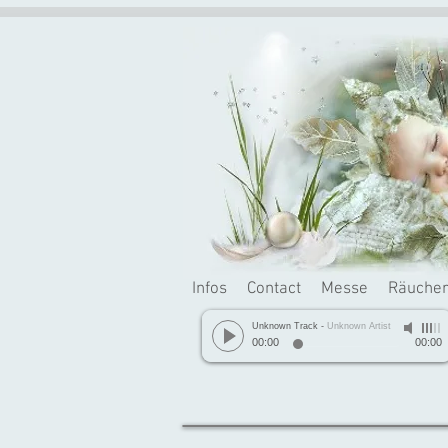
Infos
Contact
Messe
Räuche
Unknown Track
-
Unknown Artist
00:00
00:00