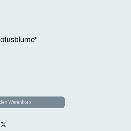
Lotusblume"
 den Warenkorb