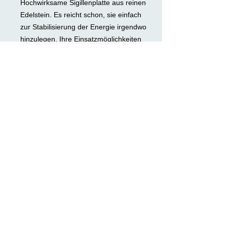
Hochwirksame Sigillenplatte aus reinen
Edelstein. Es reicht schon, sie einfach
zur Stabilisierung der Energie irgendwo
hinzulegen. Ihre Einsatzmöglichkeiten
sind allerdings weit mehr.
Sie können z.B. für magische Rituale
verwendet werden. Ein Glas Wasser,
welches auf der Platte stand, trägt die
entsprechende Energiestruktur in sich.
Sie können bei herausfordernden
Zeiten oder bei schlaflosen Nächten
eingesetzt werden. Und vieles mehr.
Die Platte wird in einer Geschenkbox
mit Erklärung geliefert.
Material: Selenit; Durchmesser 7 cm
>> DATENSCHUTZ >>