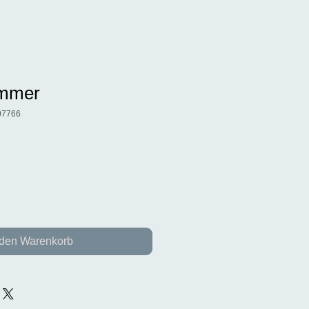
immer
07766
 den Warenkorb