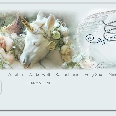
rn
Zubehör
Zauberwelt
Radiästhesie
Feng Shui
Min
STERN v. ATLANTIS