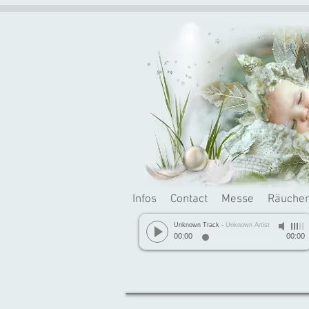
Infos
Contact
Messe
Räuche
Unknown Track
-
Unknown Artist
00:00
00:00