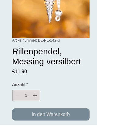
Artikelnummer: BE-PE-142-S
Rillenpendel,
Messing versilbert
Preis
€11.90
Anzahl
*
In den Warenkorb
Rillenpendel - Messing, versilbert