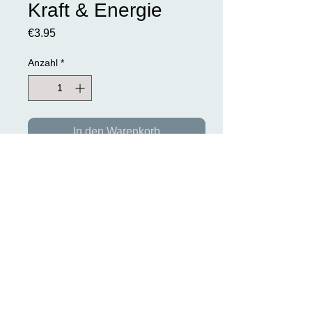
Kraft & Energie
Preis
€3.95
Anzahl
*
In den Warenkorb
Räuchermischung "Kraft & Energie"
Mischung: Pfefferminze, Rosmarin,
Nelke u.a.
Inhalt: 30ml
>> DATENSCHUTZ >>
TEL:
0049(0) 9497- 1880
EMAIL:
karinriel@gmx.de