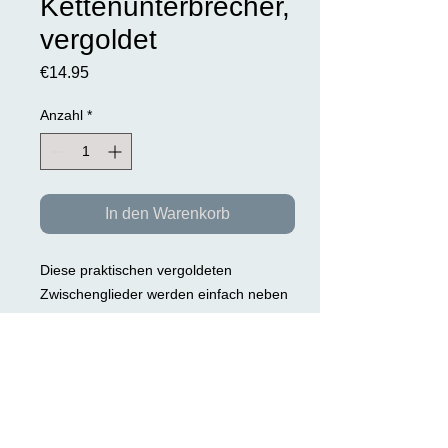
Kettenunterbrecher,
vergoldet
Preis
€14.95
Anzahl
*
In den Warenkorb
Diese praktischen vergoldeten
Zwischenglieder werden einfach neben
den Verschluss Ihrer Metallkette gesetzt
und unterbrechen den Metallkreis. Da
geschlossenen Metallketten - egal ob
am Hals, Arm- oder Fußgelenk - eine
schwächende Wirkung nachgesagt wird,
können Sie so Ihre Körperenergetik