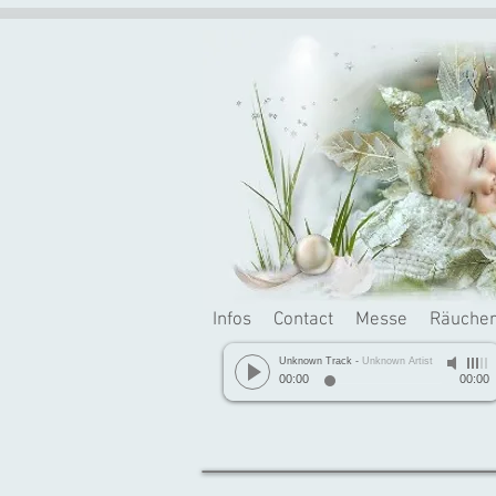
Infos
Contact
Messe
Räuche
Unknown Track
-
Unknown Artist
00:00
00:00