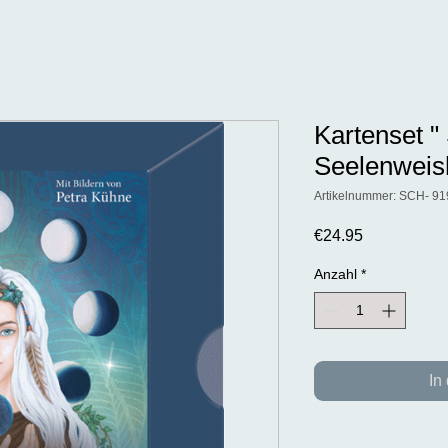
Kartenset 
Seelenweish
Artikelnummer: SCH- 91
Preis
€24.95
Anzahl
*
In