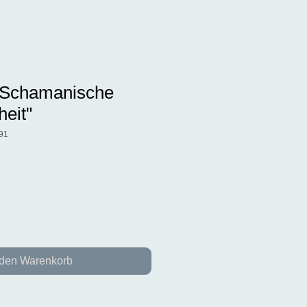
" Schamanische
eit"
91
 den Warenkorb