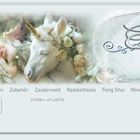
rn
Zubehör
Zauberwelt
Radiästhesie
Feng Shui
Min
STERN v. ATLANTIS