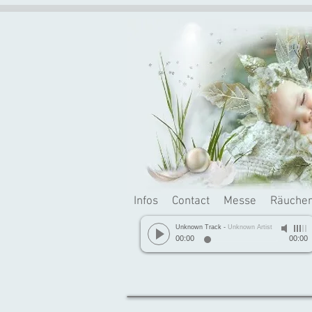
Infos
Contact
Messe
Räuche
Unknown Track
-
Unknown Artist
00:00
00:00