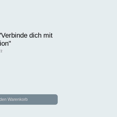
"Verbinde dich mit
tion"
72
 den Warenkorb