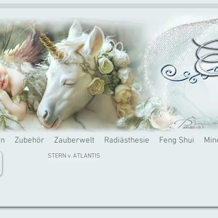
rn
Zubehör
Zauberwelt
Radiästhesie
Feng Shui
Min
STERN v. ATLANTIS