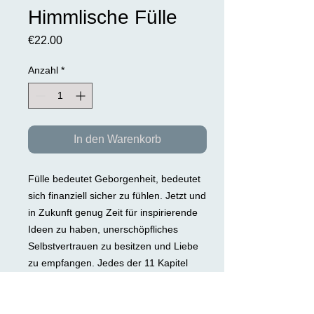
Himmlische Fülle
Preis
€22.00
Anzahl
*
In den Warenkorb
Fülle bedeutet Geborgenheit, bedeutet
sich finanziell sicher zu fühlen. Jetzt und
in Zukunft genug Zeit für inspirierende
Ideen zu haben, unerschöpfliches
Selbstvertrauen zu besitzen und Liebe
zu empfangen. Jedes der 11 Kapitel
enthält eine Botschaft von den Engeln
der Fülle, die dabei helfen, jegliches
Gefühl von Mangel im Leben zu