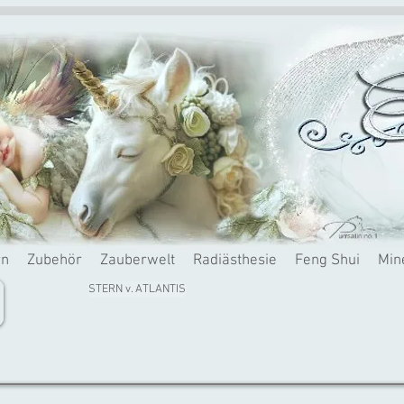
rn
Zubehör
Zauberwelt
Radiästhesie
Feng Shui
Min
STERN v. ATLANTIS