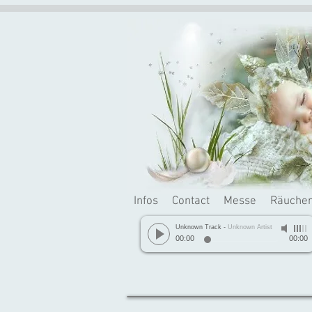
Infos
Contact
Messe
Räuche
Unknown Track
-
Unknown Artist
00:00
00:00