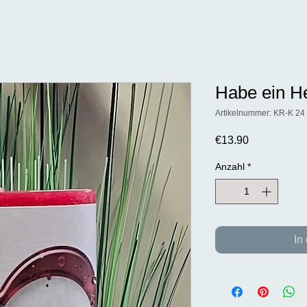
Habe ein Her
Artikelnummer: KR-K 24
Preis
€13.90
Anzahl
*
In