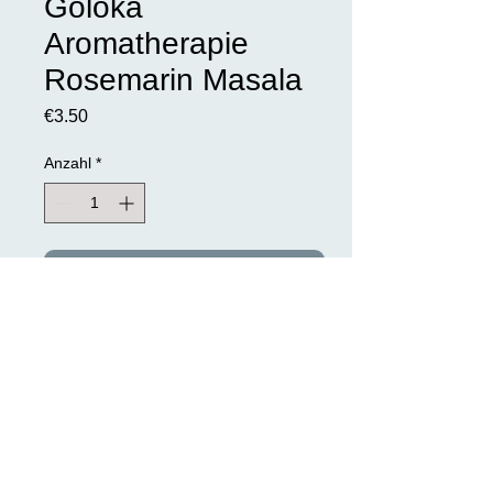
Goloka
Aromatherapie
Rosemarin Masala
Preis
€3.50
Anzahl
*
In den Warenkorb
Goloka Stäbchen werden komplett von
Hand gerollt und aus natürlichen
Kräutern und Blütenextrakt hergestellt.
Inhalt: 15 Gramm pro Packung