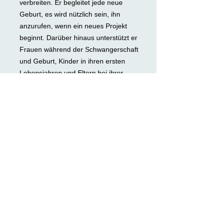
verbreiten. Er begleitet jede neue
Geburt, es wird nützlich sein, ihn
anzurufen, wenn ein neues Projekt
beginnt. Darüber hinaus unterstützt er
Frauen während der Schwangerschaft
und Geburt, Kinder in ihren ersten
Lebensjahren und Eltern bei ihrer
erstaunlichen und komplizierten
Aufgabe.
Gabriel Angels Incense
-
Inhalt : 10 Stäbchen - Stäbchen 23 cm
- Gewicht pro stick g. 1,5 - 1,8
- Verbrennungsdauer 60 - 80 Minuten
- Zutaten Masala : Honig, wertvolles
Holzpulver, wohlriechendes Harz,
pflazliche Öle, Kräuter,Gewürze,
- 100% naturreine ätherische Öle,
Bambusstick.