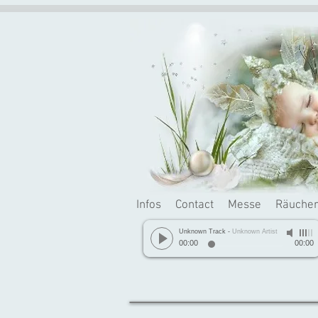
Infos
Contact
Messe
Räuche
Unknown Track
-
Unknown Artist
00:00
00:00