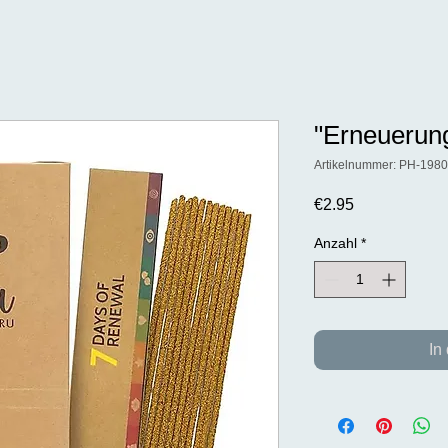
"Erneuerun
Artikelnummer: PH-198
Preis
€2.95
Anzahl
*
In