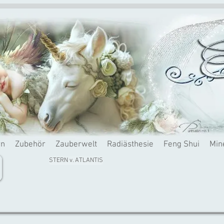
rn
Zubehör
Zauberwelt
Radiästhesie
Feng Shui
Min
STERN v. ATLANTIS