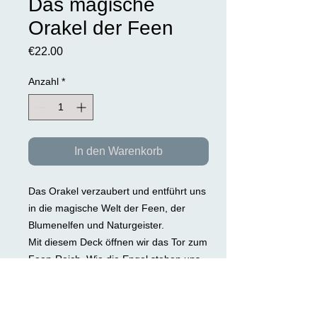
Das magische
Orakel der Feen
Preis
€22.00
Anzahl
*
In den Warenkorb
Das Orakel verzaubert und entführt uns
in die magische Welt der Feen, der
Blumenelfen und Naturgeister.
Mit diesem Deck öffnen wir das Tor zum
Feen-Reich. Wie die Engel stehen uns
auch die Feen als Gottes heimliche
Helfer zur Seite. Sie helfen uns beim
Umgang mit der Natur und sind die