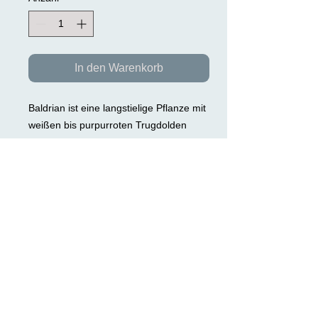
In den Warenkorb
Baldrian ist eine langstielige Pflanze mit
weißen bis purpurroten Trugdolden
(Blüten). Sein durchdringender Geruch
war schon den alten Griechen und
Römern als pflanzliches Mittel bekannt
um Ruhe und Ausgeglichenheit zu
finden.
Inhalt: 100ml Glas
>> DATENSCHUTZ >>
TEL:
0049(0) 9497- 1880
EMAIL:
karinriel@gmx.de