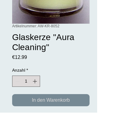
Artikelnummer: AW-KR-8052
Glaskerze "Aura
Cleaning"
Preis
€12.99
Anzahl
*
In den Warenkorb
Magic of Brighid Glaskerze Aura
Cleaning (Aurareinigung)
Oft hat man mit Menschen zu tun die