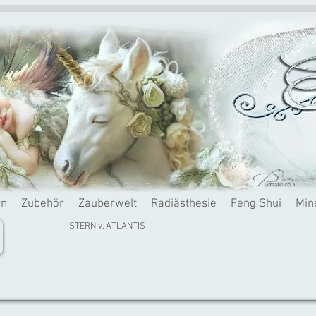
rn
Zubehör
Zauberwelt
Radiästhesie
Feng Shui
Min
STERN v. ATLANTIS