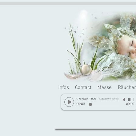
Infos
Contact
Messe
Räuche
Unknown Track
-
Unknown Artist
00:00
00:00