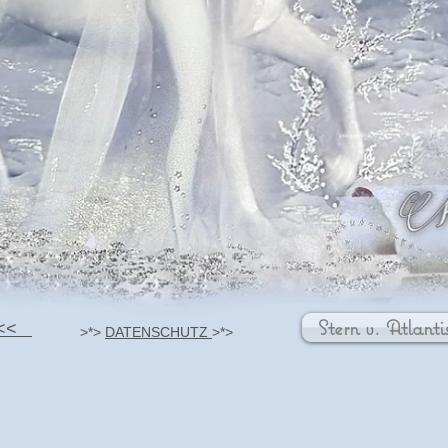
Stern v. Atlanti
 <<
>*>
DATENSCHUTZ
>*>