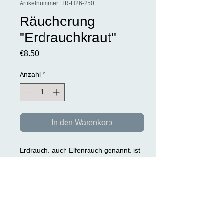
Artikelnummer: TR-H26-250
Räucherung
"Erdrauchkraut"
Preis
€8.50
Anzahl
*
In den Warenkorb
Erdrauch, auch Elfenrauch genannt, ist
ein uraltes keltischs Räuchermittel zur
Vertreibung böser Geister und
Dämonen. Erdrauch wird bis heute von
Schamanen, Druiden, Hexen und
Zauberern benutzt, um sich unsichtbar