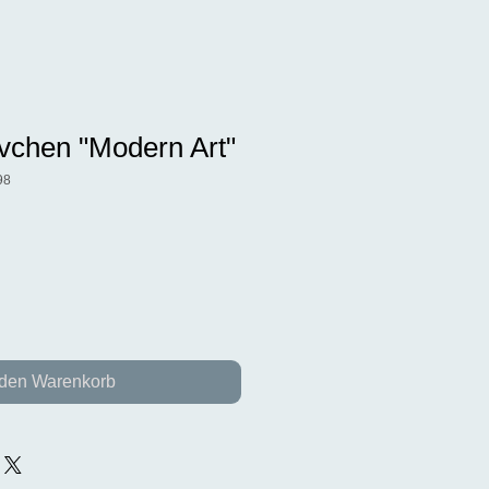
vchen "Modern Art"
98
 den Warenkorb