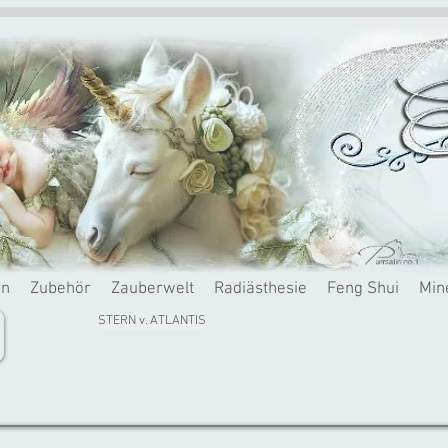
rn
Zubehör
Zauberwelt
Radiästhesie
Feng Shui
Min
STERN v. ATLANTIS