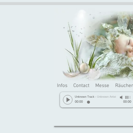
Infos
Contact
Messe
Räuche
Unknown Track
-
Unknown Artist
00:00
00:00