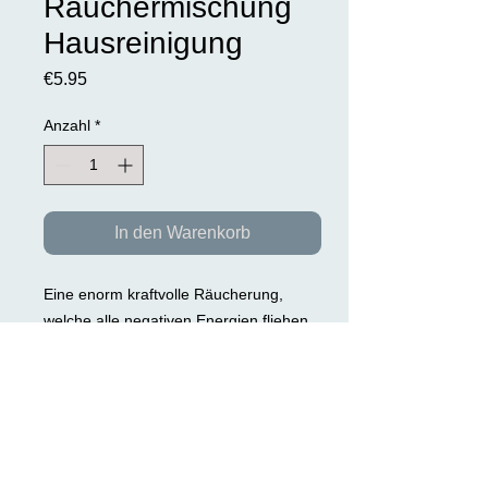
Räuchermischung
Hausreinigung
Preis
€5.95
Anzahl
*
In den Warenkorb
Eine enorm kraftvolle Räucherung,
welche alle negativen Energien fliehen
lässt. Die reinigende und
desinfizierende Wirkung wehrt die
Einflüsse negativer Energien ab und
löst diese auf. Inhalt: weisser Salbei,
Süßgras, Copal, Copal
Wacholderspitzen, Dammar u.a.