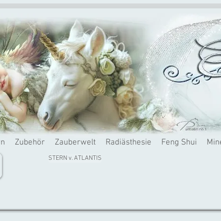
rn
Zubehör
Zauberwelt
Radiästhesie
Feng Shui
Min
STERN v. ATLANTIS