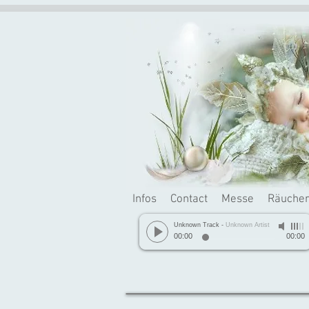
Infos
Contact
Messe
Räuche
Unknown Track
-
Unknown Artist
00:00
00:00