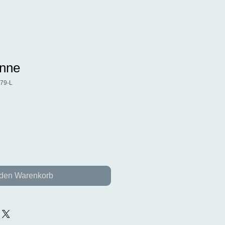
nne
779-L
 den Warenkorb