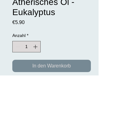
Ätherisches Öl -
Eukalyptus
Preis
€5.90
Anzahl
*
In den Warenkorb
Eukalyptus
Diese wunderbaren ätherischen Öle
sind hochkonzentriert,
frei von Zusatzstoffen und 100% rein.
Inhalt: 10ml