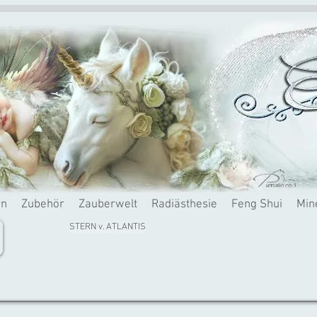
rn
Zubehör
Zauberwelt
Radiästhesie
Feng Shui
Min
STERN v. ATLANTIS