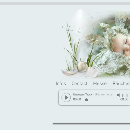
Infos
Contact
Messe
Räuche
Unknown Track
-
Unknown Artist
00:00
00:00