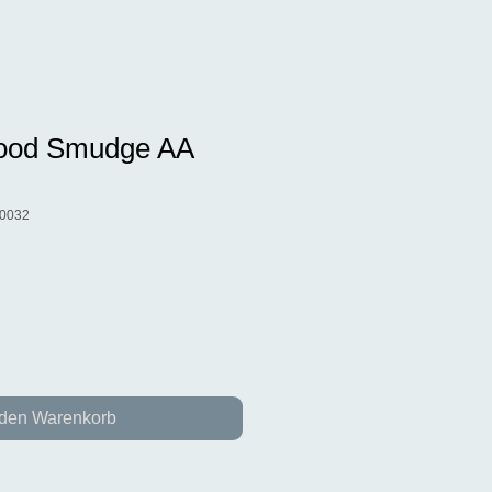
lood Smudge AA
00032
 den Warenkorb