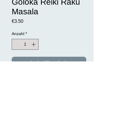
Goloka Reiki Raku
Masala
Preis
€3.50
Anzahl
*
In den Warenkorb
Goloka Stäbchen werden komplett von
Hand gerollt und aus natürlichen
Kräutern und Blütenextrakt hergestellt.
Inhalt: 15 Gramm pro Packung
>> DATENSCHUTZ >>