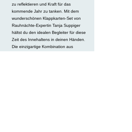
zu reflektieren und Kraft für das
kommende Jahr zu tanken. Mit dem
wunderschönen Klappkarten-Set von
Rauhnächte-Expertin Tanja Suppiger
hältst du den idealen Begleiter für diese
Zeit des Innehaltens in deinen Händen.
Die einzigartige Kombination aus
Sternzeichen und Rauhnächten, macht
es dir noch leichter, die besondere
Energiequalität, die jeder einzelnen
Rauhnacht innewohnt, ganz nah und
greifbar zu erleben: Nutze die Widder-
Energie in der vierten Rauhnacht, um
deine Willenskraft fürs neue Jahr
auszurichten, und verbinde dich mit der
intuitiven Kraft des Sternzeichens
Krebs, um deine Beziehungen zu
reflektieren und aufs nächste Level zu
bringen.