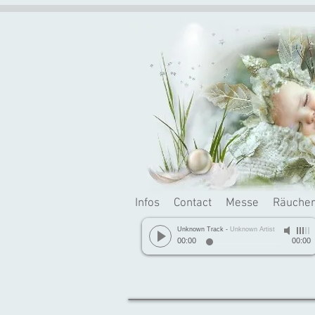
Infos
Contact
Messe
Räuche
Unknown Track
-
Unknown Artist
00:00
00:00