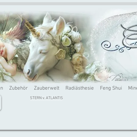
rn
Zubehör
Zauberwelt
Radiästhesie
Feng Shui
Min
STERN v. ATLANTIS